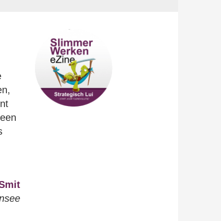
e
en,
nt
 een
s
Smit
ensee