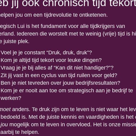
b jij ook chronisch tijd tekor
helpen jou om een tijdrevolutie te ontketenen.
egisch Lui is het fundament voor alle tijdkrijgers van
land. Iedereen die worstelt met te weinig (vrije) tijd is h
 juiste plek.
Voel je je constant “Druk, druk, druk”?
Kom je altijd tijd tekort voor leuke dingen?
Vraag je je bij alles af “Kan dit niet handiger?”?
Zit jij vast in een cyclus van tijd ruilen voor geld?
Ben je niet tevreden over jouw bedrijfsresultaten?
Kom je er nooit aan toe om strategisch aan je bedrijf te
werken?
moet
anders. Te druk zijn om te leven is niet waar het le
 bedoeld is. Met de juiste kennis en vaardigheden is het
 jou
mogelijk om te leven in overvloed. Het is onze miss
aarbij te helpen.