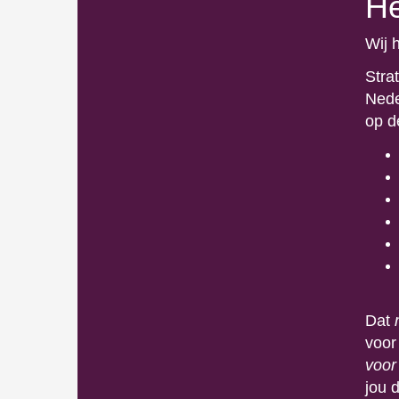
He
Wij 
Strat
Neder
op de
Dat
voor
voor
jou d