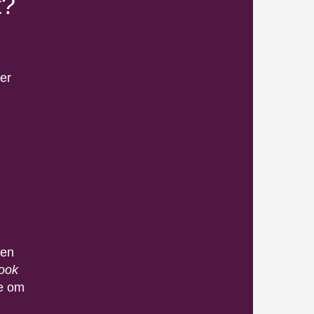
t?
ier
ven
ook
ie om