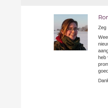
Ron
Zeg 
Weet
nieu
aang
heb 
prom
goed
Dan