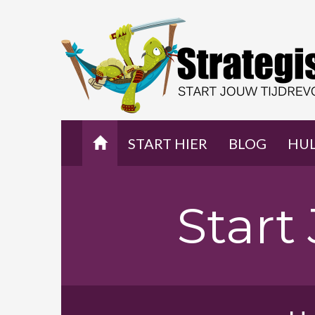
START HIER
BLOG
HU
Start