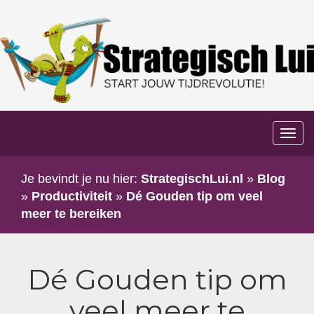
Too
navi
Je bevindt je nu hier:
StrategischLui.nl
»
Blog
»
Productiviteit
»
Dé Gouden tip om veel
meer te bereiken
Dé Gouden tip om
veel meer te