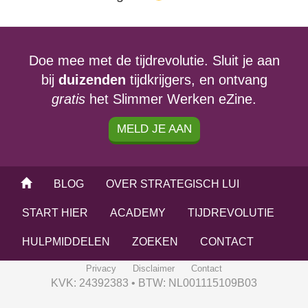
Doe mee met de tijdrevolutie. Sluit je aan
bij
duizenden
tijdkrijgers, en ontvang
gratis
het Slimmer Werken eZine.
MELD JE AAN
BLOG
OVER STRATEGISCH LUI
START HIER
ACADEMY
TIJDREVOLUTIE
HULPMIDDELEN
ZOEKEN
CONTACT
Privacy
Disclaimer
Contact
KVK: 24392383 • BTW: NL001115109B03