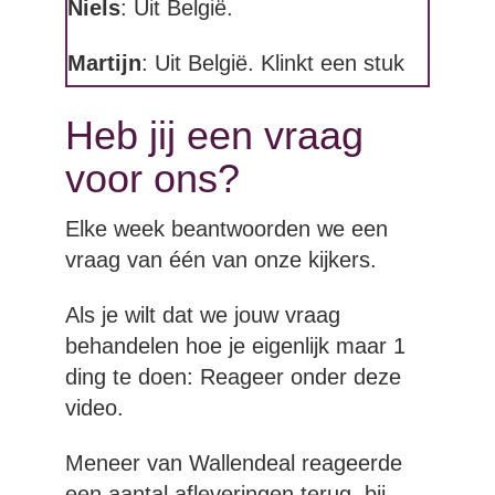
Niels
: Uit België.
Martijn
: Uit België. Klinkt een stuk
minder spannend als we het zo
Heb jij een vraag
zeggen.
voor ons?
Niels
: Ja maargoed, we doen alles
in het Nederlands. Dus heel veel
Elke week beantwoorden we een
andere internationale landen zijn er
vraag van één van onze kijkers.
niet.
Als je wilt dat we jouw vraag
Martijn
: Hij komt in ieder geval
behandelen hoe je eigenlijk maar 1
binnen via de reacties onder een
ding te doen: Reageer onder deze
artikel, onder een vorige video was
video.
dat. En dat is meneer van
Wallendael. En die zegt hij is
Meneer van Wallendeal reageerde
makelaar, in Belgie dus.
een aantal afleveringen terug, bij