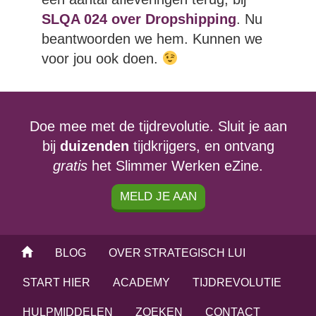
SLQA 024 over Dropshipping
. Nu
Niels
: Ja ho ff. Moet je het wel
beantwoorden we hem. Kunnen we
volledig oplezen. Hij is immo-
voor jou ook doen.
makelaar.
Martijn
: Excuses.
Doe mee met de tijdrevolutie. Sluit je aan
Niels
: Ik helemaal opzoeken wat dat
bij
duizenden
tijdkrijgers, en ontvang
betekent, en dat vergeet hij het voor
gratis
het Slimmer Werken eZine.
te lezen.
MELD JE AAN
Martijn
: Hij zegt “Graag wil ik iets
nieuws vinden naar mijn klanten toe
om mijn beroep interessanter te
BLOG
OVER STRATEGISCH LUI
maken..”
START HIER
ACADEMY
TIJDREVOLUTIE
Niels
: Immo-makelaar.
HULPMIDDELEN
ZOEKEN
CONTACT