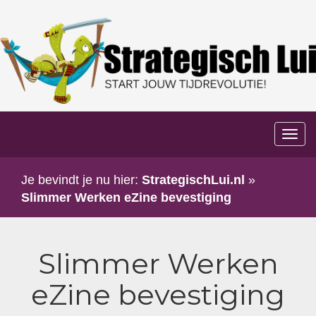
Too
navi
Je bevindt je nu hier:
StrategischLui.nl
»
Slimmer Werken eZine bevestiging
Slimmer Werken
eZine bevestiging