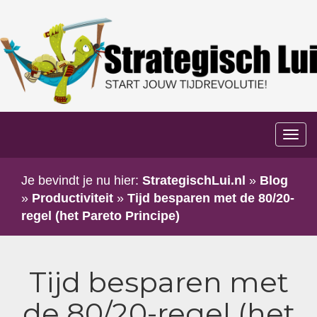
Too
navi
Je bevindt je nu hier:
StrategischLui.nl
»
Blog
»
Productiviteit
»
Tijd besparen met de 80/20-
regel (het Pareto Principe)
Tijd besparen met
de 80/20-regel (het