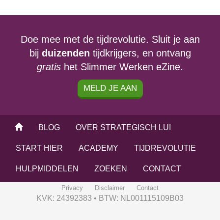
Doe mee met de tijdrevolutie. Sluit je aan
bij
duizenden
tijdkrijgers, en ontvang
gratis
het Slimmer Werken eZine.
MELD JE AAN
BLOG
OVER STRATEGISCH LUI
START HIER
ACADEMY
TIJDREVOLUTIE
HULPMIDDELEN
ZOEKEN
CONTACT
Privacy
Disclaimer
Contact
KVK: 24392383 • BTW: NL001115109B03