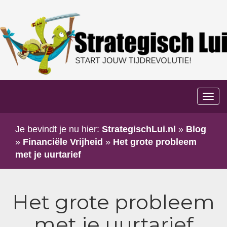
Too
navi
Je bevindt je nu hier:
StrategischLui.nl
»
Blog
»
Financiële Vrijheid
»
Het grote probleem
met je uurtarief
Het grote probleem
met je uurtarief