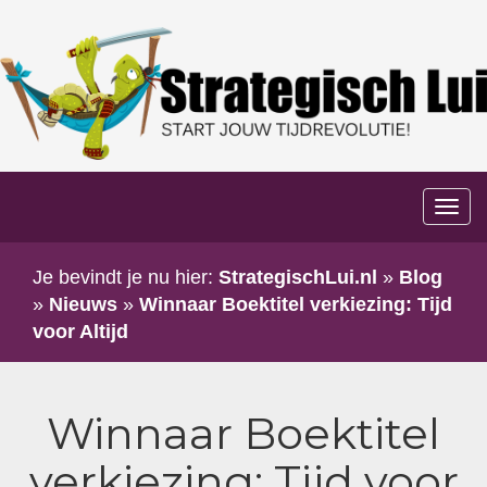
Too
navi
Je bevindt je nu hier:
StrategischLui.nl
»
Blog
»
Nieuws
»
Winnaar Boektitel verkiezing: Tijd
voor Altijd
Winnaar Boektitel
verkiezing: Tijd voor