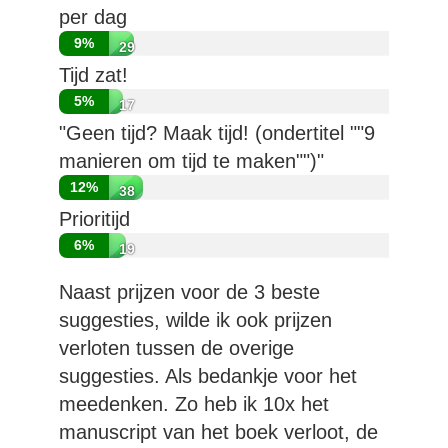
per dag
9%
29
Tijd zat!
5%
17
"Geen tijd? Maak tijd! (ondertitel ""9
manieren om tijd te maken"")"
12%
38
Prioritijd
6%
19
Naast prijzen voor de 3 beste
suggesties, wilde ik ook prijzen
verloten tussen de overige
suggesties. Als bedankje voor het
meedenken. Zo heb ik 10x het
manuscript van het boek verloot, de