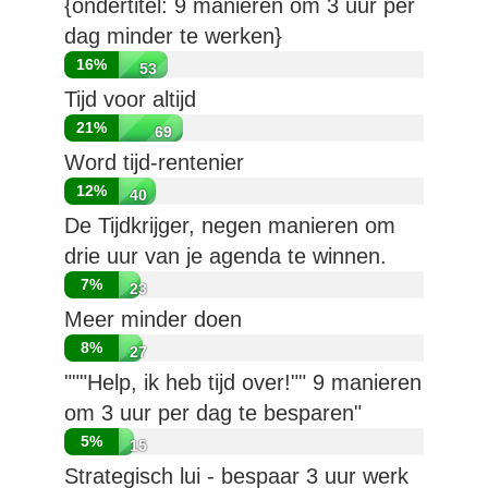
{ondertitel: 9 manieren om 3 uur per
dag minder te werken}
16%
53
Tijd voor altijd
21%
69
Word tijd-rentenier
12%
40
De Tijdkrijger, negen manieren om
drie uur van je agenda te winnen.
7%
23
Meer minder doen
8%
27
"""Help, ik heb tijd over!"" 9 manieren
om 3 uur per dag te besparen"
5%
15
Strategisch lui - bespaar 3 uur werk