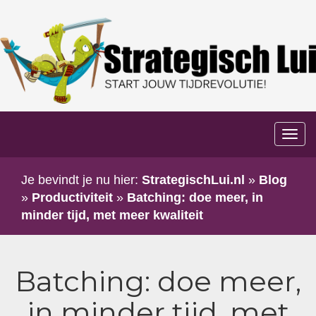
Too
navi
Je bevindt je nu hier:
StrategischLui.nl
»
Blog
»
Productiviteit
»
Batching: doe meer, in
minder tijd, met meer kwaliteit
Batching: doe meer,
in minder tijd, met