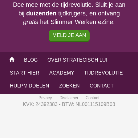
Doe mee met de tijdrevolutie. Sluit je aan
bij
duizenden
tijdkrijgers, en ontvang
gratis
het Slimmer Werken eZine.
MELD JE AAN
BLOG
OVER STRATEGISCH LUI
START HIER
ACADEMY
TIJDREVOLUTIE
HULPMIDDELEN
ZOEKEN
CONTACT
Privacy
Disclaimer
Contact
KVK: 24392383 • BTW: NL001115109B03