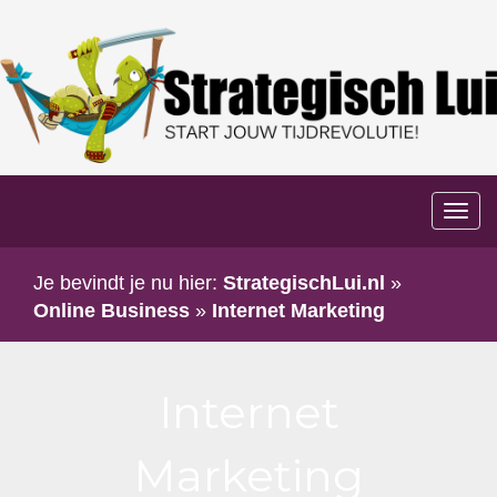
Too
navi
Je bevindt je nu hier:
StrategischLui.nl
»
Online Business
»
Internet Marketing
Internet
Marketing