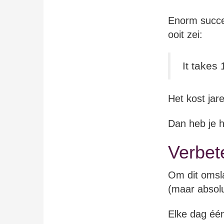
Enorm succe
ooit zei:
It takes
Het kost jar
Dan heb je h
Verbet
Om dit omsla
(maar absolu
Elke dag één