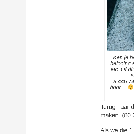
Ken je h
beloning 
etc. Of di
s
18.446.74
hoor…
Terug naar d
maken. (80.0
Als we die 