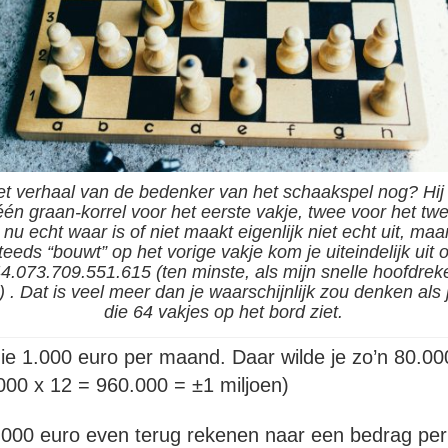
et verhaal van de bedenker van het schaakspel nog? Hij 
één graan-korrel voor het eerste vakje, twee voor het tw
t nu echt waar is of niet maakt eigenlijk niet echt uit, ma
teeds “bouwt” op het vorige vakje kom je uiteindelijk uit 
4.073.709.551.615 (ten minste, als mijn snelle hoofdrek
) . Dat is veel meer dan je waarschijnlijk zou denken al
die 64 vakjes op het bord ziet.
ie 1.000 euro per maand. Daar wilde je zo’n 80.00
00 x 12 = 960.000 = ±1 miljoen)
1.000 euro even terug rekenen naar een bedrag pe