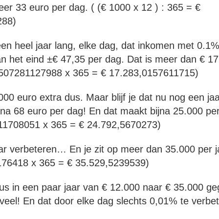
eer 33 euro per dag. ( (€ 1000 x 12 ) : 365 = €
288)
 een heel jaar lang, elke dag, dat inkomen met 0.1%
an het eind ±€ 47,35 per dag. Dat is meer dan € 1
,3507281127988 x 365 = € 17.283,0157611715)
00 euro extra dus. Maar blijf je dat nu nog een ja
jna 68 euro per dag! En dat maakt bijna 25.000 per
11708051 x 365 = € 24.792,5670273)
r verbeteren… En je zit op meer dan 35.000 per ja
76418 x 365 = € 35.529,5239539)
us in een paar jaar van € 12.000 naar € 35.000 geg
 veel! En dat door elke dag slechts 0,01% te verbe