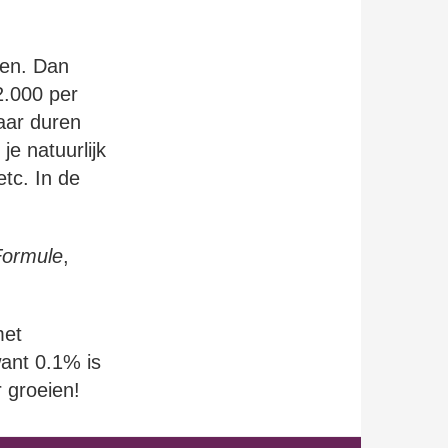
den. Dan
2.000 per
aar duren
je natuurlijk
etc. In de
ormule
,
et
ant 0.1% is
r groeien!