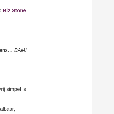
ls
Biz Stone
neens…
BAM!
ij simpel is
albaar,