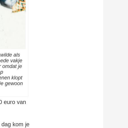
wilde als
eede vakje
ar omdat je
op
enen klopt
s je gewoon
0 euro van
r dag kom je