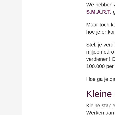
We hebben al
S.M.A.R.T.
g
Maar toch ku
hoe je er ko
Stel: je ver
miljoen euro
verdienen! O
100.000 per 
Hoe ga je d
Kleine 
Kleine stapj
Werken aa