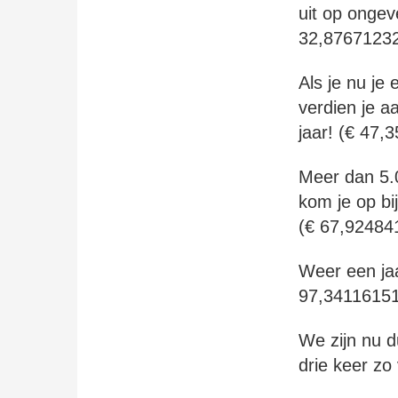
uit op ongev
32,8767123
Als je nu je
verdien je a
jaar! (€ 47
Meer dan 5.0
kom je op bi
(€ 67,92484
Weer een jaa
97,34116151
We zijn nu d
drie keer zo