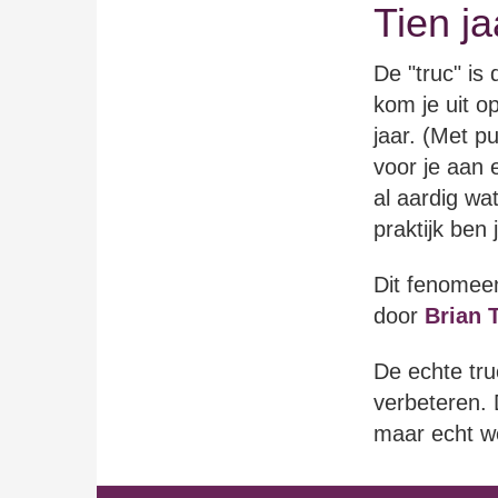
Tien j
De "truc" is
kom je uit o
jaar. (Met p
voor je aan e
al aardig wa
praktijk ben 
Dit fenomee
door
Brian 
De echte truc
verbeteren. 
maar echt we