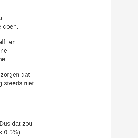
u
e doen.
lf, en
ine
nel.
r zorgen dat
 steeds niet
 Dus dat zou
2x 0.5%)