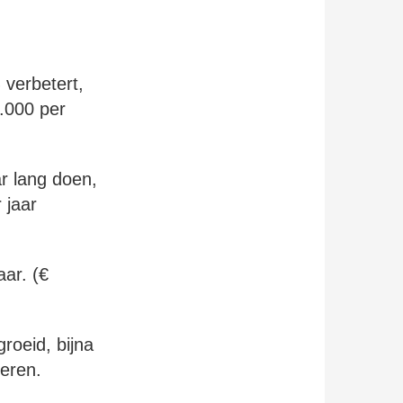
 verbetert,
7.000 per
ar lang doen,
 jaar
ar. (€
roeid, bijna
teren.