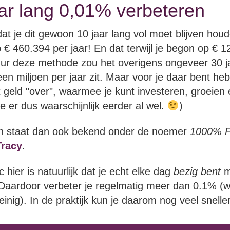
aar lang 0,01% verbeteren
 dat je dit gewoon 10 jaar lang vol moet blijven hou
p € 460.394 per jaar! En dat terwijl je begon op € 1
uur deze methode zou het overigens ongeveer 30 j
en miljoen per jaar zit. Maar voor je daar bent heb 
t geld "over", waarmee je kunt investeren, groeien 
je er dus waarschijnlijk eerder al wel.
)
n staat dan ook bekend onder de noemer
1000% F
Tracy
.
 hier is natuurlijk dat je echt elke dag
bezig bent
m
Daardoor verbeter je regelmatig meer dan 0.1% (w
inig). In de praktijk kun je daarom nog veel snelle