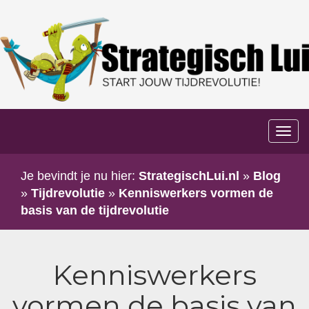
Too
navi
Je bevindt je nu hier:
StrategischLui.nl
»
Blog
»
Tijdrevolutie
»
Kenniswerkers vormen de
basis van de tijdrevolutie
Kenniswerkers
vormen de basis van