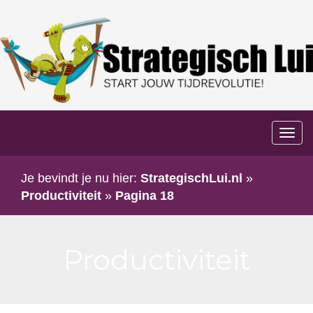
Too
navi
Je bevindt je nu hier:
StrategischLui.nl
»
Productiviteit
»
Pagina 18
Productiviteit