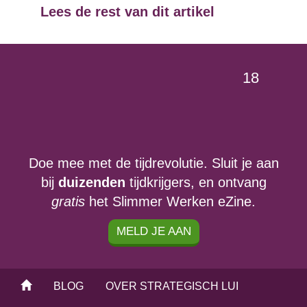
Lees de rest van dit artikel
…
«
1
15
16
17
18
…
19
20
21
27
»
Doe mee met de tijdrevolutie. Sluit je aan
bij
duizenden
tijdkrijgers, en ontvang
gratis
het Slimmer Werken eZine.
MELD JE AAN
BLOG
OVER STRATEGISCH LUI