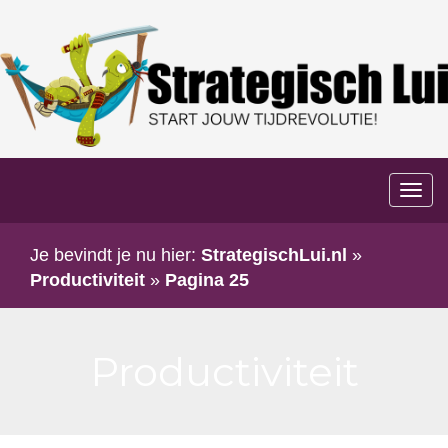
Too
navi
Je bevindt je nu hier:
StrategischLui.nl
»
Productiviteit
»
Pagina 25
Productiviteit