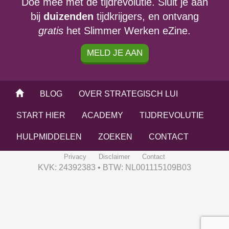
Doe mee met de tijdrevolutie. Sluit je aan
bij
duizenden
tijdkrijgers, en ontvang
gratis
het Slimmer Werken eZine.
MELD JE AAN
BLOG
OVER STRATEGISCH LUI
START HIER
ACADEMY
TIJDREVOLUTIE
HULPMIDDELEN
ZOEKEN
CONTACT
Privacy
Disclaimer
Contact
KVK: 24392383 • BTW: NL001115109B03