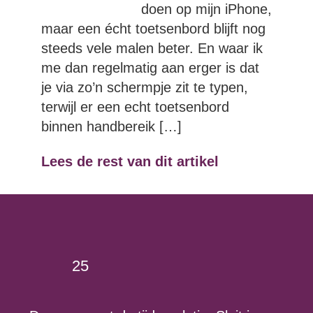
doen op mijn iPhone,
maar een écht toetsenbord blijft nog
steeds vele malen beter. En waar ik
me dan regelmatig aan erger is dat
je via zo’n schermpje zit te typen,
terwijl er een echt toetsenbord
binnen handbereik […]
Lees de rest van dit artikel
…
«
1
20
21
22
23
24
25
26
27
»